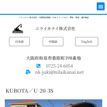
内
メ
容
ニ
を
ュ
ニライカナイ株式会社／各種建設機械・中古トラックなど／買取・販売・海外輸出
ス
ー
キ
ニライカナイ株式会社
ッ
プ
日本語
中国語
English
大阪府和泉市桑原町398番地
0725-24-6054
nk-juki@nilaikanai.net
KUBOTA／U-20-3S