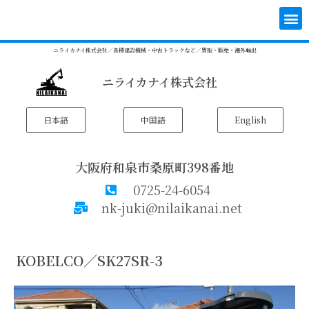
内
メ
容
ニ
を
ュ
ニライカナイ株式会社／各種建設機械・中古トラックなど／買取・販売・海外輸出
ス
ー
キ
ニライカナイ株式会社
ッ
プ
日本語
中国語
English
大阪府和泉市桑原町398番地
0725-24-6054
nk-juki@nilaikanai.net
KOBELCO／SK27SR-3